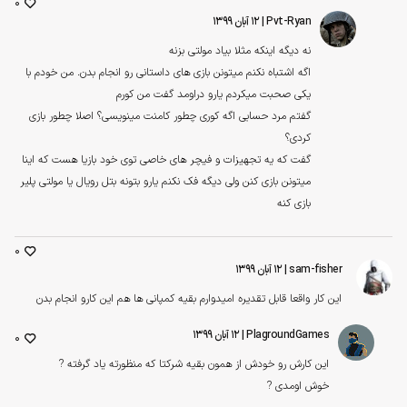
0
Pvt-Ryan
| ۱۲ آبان ۱۳۹۹
نه دیگه اینکه مثلا بیاد مولتی بزنه
اگه اشتباه نکنم میتونن بازی های داستانی رو انجام بدن. من خودم با
یکی صحبت میکردم یارو دراومد گفت من کورم
گفتم مرد حسابی اگه کوری چطور کامنت مینویسی؟ اصلا چطور بازی
کردی؟
گفت که یه تجهیزات و فیچر های خاصی توی خود بازیا هست که اینا
میتونن بازی کنن ولی دیگه فک نکنم یارو بتونه بتل رویال یا مولتی پلیر
بازی کنه
0
sam-fisher
| ۱۲ آبان ۱۳۹۹
این کار واقعا قابل تقدیره امیدوارم بقیه کمپانی ها هم این کارو انجام بدن
PlagroundGames
| ۱۲ آبان ۱۳۹۹
0
این کارش رو خودش از همون بقیه شرکتا که منظورته یاد گرفته ?
خوش اومدی ?