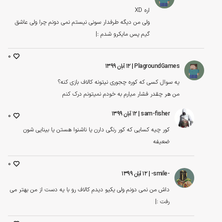
اره XD
ولی من دیگه طرفدار سونی نیستم نمی دونم چرا ولی عاشق
گیم پس مایکرو شدم :|
0
PlagroundGames
| ۱۲ آبان ۱۳۹۹
یه سوال کسی که کوره چجوری نیتونه کالاف بازی کنه؟
من هر چقدر فشار میارم به خودم نمیتونم درک کنم
sam-fisher
| ۱۲ آبان ۱۳۹۹
0
کور چیه کسایی که کور رنگی دارن یا ناشنوا هستن یا بینایی شون
ضعیفه
0
-smile-
| ۱۲ آبان ۱۳۹۹
داش من نمی دونم ولی یکیو دیدم کالاف رو با یه دست از من بهتر می
رفت :|