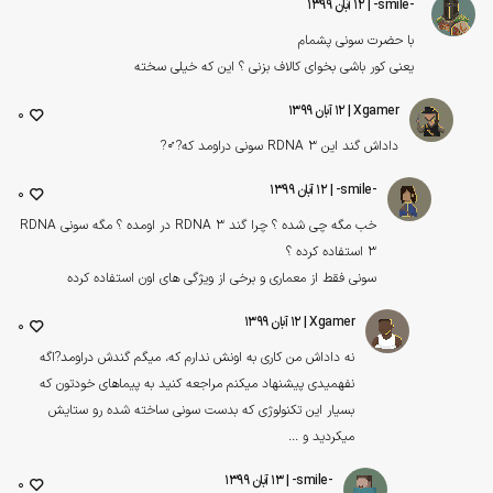
-smile-
| ۱۲ آبان ۱۳۹۹
با حضرت سونی پشمام
یعنی کور باشی بخوای کالاف بزنی ؟ این که خیلی سخته
Xgamer
| ۱۲ آبان ۱۳۹۹
0
داداش گند این RDNA 3 سونی دراومد که?‍♂️?
-smile-
| ۱۲ آبان ۱۳۹۹
0
خب مگه چی شده ؟ چرا گند RDNA 3 در اومده ؟ مگه سونی RDNA
3 استفاده کرده ؟
سونی فقط از معماری و برخی از ویژگی های اون استفاده کرده
Xgamer
| ۱۲ آبان ۱۳۹۹
0
نه داداش من کاری به اونش ندارم که، میگم گندش دراومد?اگه
نفهمیدی پیشنهاد میکنم مراجعه کنید به پیماهای خودتون که
بسیار این تکنولوژی که بدست سونی ساخته شده رو ستایش
میکردید و ...
-smile-
| ۱۳ آبان ۱۳۹۹
0