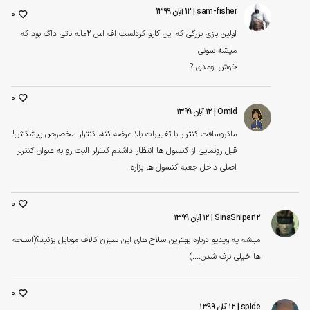
sam-fisher
| ۱۲ آبان ۱۳۹۹
0
اولین بازی بزرگی که این کارو کردلست اف اس 2ماله ناتی داگ بود که
میشه سونی
خوش اومدی ?
0
Omid
| ۱۲ آبان ۱۳۹۹
ماکروسافت کنترلر با تغییرات بالا عرضه کنه، کنترلر مخصوص پیشکش!
قبل رونمایی از کنسول ها انتظار داشتم کنترلر الیت رو به عنوان کنترلر
اصلی داخل جعبه کنسول ها بزاره
0
SinaSniper12
| ۱۲ آبان ۱۳۹۹
میشه یه ویدیو درباره بهترین سلاح های این سیزن کالاف موبایل بزنید؟(اسلحه
ها خیلی نرف شدن....)
0
spide
| ۱۲ آبان ۱۳۹۹