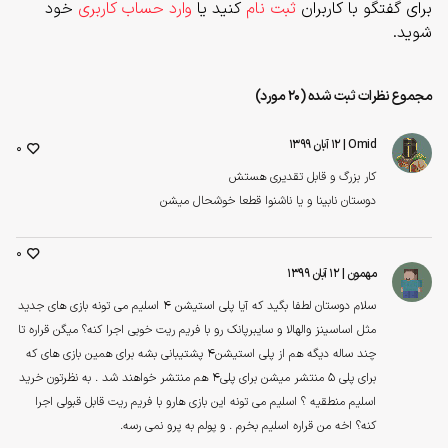
برای گفتگو با کاربران
ثبت نام
کنید یا
وارد حساب کاربری
خود
شوید.
مجموع نظرات ثبت شده (20 مورد)
Omid
| ۱۲ آبان ۱۳۹۹
0
کار بزرگ و قابل تقدیری هستش
دوستان نابینا و یا ناشنوا قطعا خوشحال میشن
0
مهمون
| ۱۲ آبان ۱۳۹۹
سلام دوستان لطفا بگید که آیا پلی استیشن 4 اسلیم می تونه بازی های جدید
مثل اساسینز والهالا و سایبرپانک رو با فریم ریت خوبی اجرا کنه؟ میگن قراره تا
چند ساله دیگه هم از پلی استیشن4 پشتیبانی بشه برای همین بازی های که
برای پلی 5 منتشر میشن برای پلی4 هم منتشر خواهند شد . به نظرتون خرید
اسلیم منطقیه ؟ اسلیم می تونه این بازی هارو با فریم ریت قابل قبولی اجرا
کنه؟ اخه من قراره اسلیم بخرم . و پولم به پرو نمی رسه.