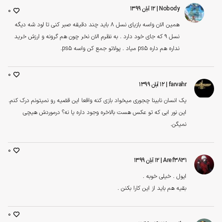
Nobody
| ۱۲ آبان ۱۳۹۹
0
همین الان واسه بازیای نسل 8 باید چند دقیقه صبر کنی تا لود شه دیگه
نسل 9 که جای خود دارد . به نظرم الان نخر چون هم گرونه و ارزش خرید
نداره هم داره ps5 میاد . پولاتو جمع کن واسه ps5.
0
farvahr
| ۱۲ آبان ۱۳۹۹
یک انسان نابینا چجوری میخواد بازی کنه واقعا این قضیه رو نمیتونم درک کنم.
این نور ابی که تو عکس هست بالاخره وجود داره یا نه؟ درموردش هیچی
نمیگن.
0
Aref3831
| ۱۲ آبان ۱۳۹۹
ایول . خیلی خوبه .
بقیه هم باید از این کارا بکنن .
0