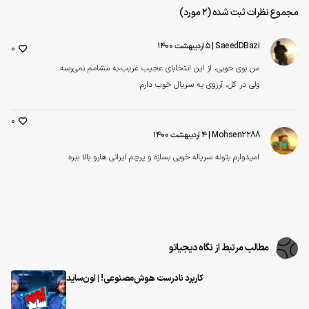
مجموع نظرات ثبت شده (2 مورد)
SaeedDBazi
| ۵ اردیبهشت ۱۴۰۰
0
من بوی خوبی، از این انتخابای عجیب غریب،به مشامم نمی‌رسه.
ولی در کل، آرزوی یه سریال خوب دارم
0
Mohsen2288
| ۴ اردیبهشت ۱۴۰۰
امیدوارم بتونه سریاله خوبی بسازه و پرچم ایرانی هارو بالا ببره
مطالب مرتبط از نگاه دیجیاتو
کاربرد نادرست هوش‌مصنوعی! | اون‌ساید