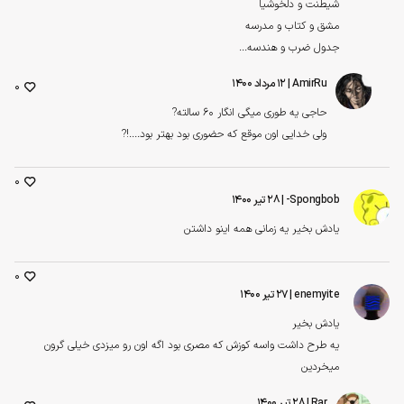
شیطنت و دلخوشیا
مشق و کتاب و مدرسه
جدول ضرب و هندسه...
AmirRu
| ۱۲ مرداد ۱۴۰۰
0
حاجی یه طوری میگی انگار ۶۰ سالته?
ولی خدایی اون موقع که حضوری بود بهتر بود....!?
0
Spongbob-
| ۲۸ تیر ۱۴۰۰
یادش بخیر یه زمانی همه اینو داشتن
0
enemyite
| ۲۷ تیر ۱۴۰۰
یادش بخیر
یه طرح داشت واسه کوزش که مصری بود اگه اون رو میزدی خیلی گرون
میخردین
Rar
| ۲۸ تیر ۱۴۰۰