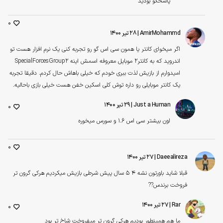
پاسخگو بودید
0
AmirMohammd
| ۲۸ تیر ۱۴۰۰
اگر میخوای کانتر یا همون سی اس گو رو تجربه کنی یک نرم افزار هست تو
اندروید که به کانتر۲ موبایل معروفه اسمش اینه SpecialForcesGroup2
امیدوارم از بازیش لذت ببری خودم که خیلی باهاش حال کردم. دقیقا تجربه
یک کانتر موبایلی رو داره توش کلی اسکین خفن هست خیلی بازی باحالیه.
Just a Human
| ۲۹ تیر ۱۴۰۰
0
اون بیشتر سی اس 1.6 و سورس میخوره
0
Daeealireza
| ۲۷ تیر ۱۴۰۰
قبلا شاید باورتون نشه ۴ ۵ سال پیش شرطی بازیش میکردیم هرکی گرون تر
فروخت برندس??
Rar
| ۲۷ تیر ۱۴۰۰
0
ما هم همینطور بودیم هرکی گرون تر میفروخت شاخ تر بود