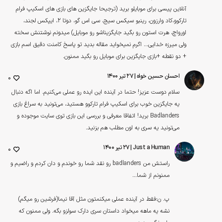
آنلاین پیسی برای موبایلو برید (ترجیحا جایگزین های بازی های اسکیپ فرام
تارکوو،کاد وارزون، رینبو سیکس سیج، سی اس گو، دوتا 2، ایپکس لجند،
اورواچ، هرت استون رو بگید جایگزیناشو رو موبایل) میدونم نوشتنش سخته
ولی میرزه خدایی... اگرم نمیخواید مقاله بدید تو پاسخ کامنت دقیق اسم بازی
+ دو نقطه +بازی جایگزین برای موبایل رو بگید ممنون.
احسان حسین خواه
| ۲۷ تیر ۱۴۰۰
0
سلام دوست عزیز! حتما در آینده این ایده رو عملی می‌کنیم. اما اگه دنبال
یه جایگزین خوب برای اسکیپ فرام تارکوو هستید، می‌تونید به سراغ بازی
Badlanders برید! اتفاقا معرفی و بررسی این بازی توی سایت موجوده و
می‌تونید یه سری به اون مطلب هم بزنید.
Just a Human
| ۲۷ تیر ۱۴۰۰
0
راستش من badlanders رو نقد شما رو خوندم و دان کردم و راضیم و
ممنونم از شما...
پ. ن:فقط در آینده عملی میکنمتون مثل آقا نیما(فرشین رو میگم)
نشه یه ماهه میخواد داستان سری دارک سولزو بگه. ولی ممنون که