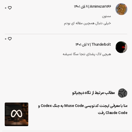
Amirreza7766
| ۸ آبان ۱۴۰۱
0
ممنون
خیلی دنبال همچین مقاله ای بودم
0
Thunderbolt
| ۷ آبان ۱۴۰۱
هیچی لاک پشتای ننجا سگا نمیشه
مطالب مرتبط از نگاه دیجیاتو
متا با معرفی ایجنت کدنویسی Muse Code به جنگ Codex و
Claude Code رفت