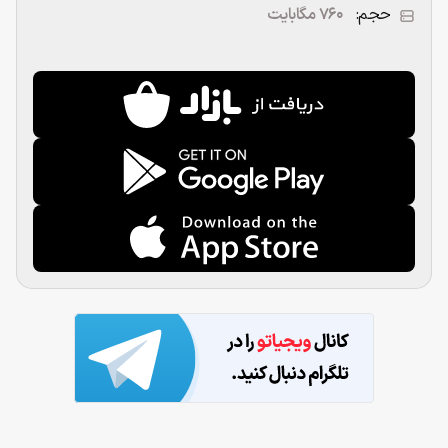
حجم:
۷۶۰ مگابایت