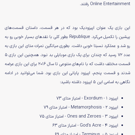
Online Entertainment رفتند.
این بازی یک عنوان اپیزودیک بود که در هر قسمت، داستان قسمت‌های
پیشین را تکمیل می‌کرد. République بطور کلی با نقدهای بسیار خوبی رو به
رو شد و عملکرد نسبتا خوبی داشت. بطوری میانگین نمرات متای این بازی به
عدد ۷۲ رسید که چندان برای یک بازی موبایلی بد نبود. همچنین این بازی ۵
قسمت مختلف داشت که با نام‌های متنوعی تا سال ۲۰۱۶ برای این بازی عرضه
شدند و قسمت پنجم، اپیزود پایانی این بازی بود. شما می‌توانید در ادامه
نگاهی به اسامی این ۵ اپیزود داشته باشید:
اپیزود ۱ - Exordium - امتیاز متای ۷۳
ایپزود ۲ - Metamorphosis - امتیاز متای ۷۹
ایپزود ۳ - Ones and Zeroes - امتیاز متای ۷۵
اپیزود ۴ - God's Acre - امتیاز متای ۶۳
اپیزود ۵ -
Terminus
- امتیاز متای ۶۹