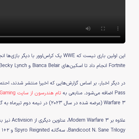
این اولین باری نیست که WWE یک کراس‌اوور 
Fortnite انجام داد تا اسکین‌های Bianca Belair و Becky Lynch را وارد بازی کند.
Pass اضافه می‌شود. منابعی به
تام هندرسون از سایت Insider Gaming اعلام کرده‌اند
Warfare 3 (عرضه شده در سال ۲۰۲۳) در نیمه دوم تیرماه به گیم پس افزوده خواهد شد.
Bandicoot N. Sane Trilogy، سه‌گانه Spyro Reignited و Tony Hawk’s Pro Skater 1+2 هستند.