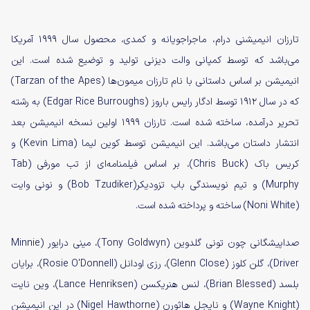
تارزان انیمیشنی درام، ماجراجویانه و کمدی، محصول سال ۱۹۹۹ آمریکا
می‌باشد که توسط کمپانی والت دیزنی تولید و توضیع شده است. این
انیمیشن بر اساس داستانی با نام تارزان میمون‌ها (
Tarzan of the Apes
)
که در سال ۱۹۱۲ توسط ادگار رایس باروز (Edgar Rice Burroughs) به رشته
تحریر درآمده، ساخته شده است. تارزان ۱۹۹۹ اولین نسخه انیمیشن بعد
انتشار داستان می‌باشد. این انیمیشن توسط کوین لیما (Kevin Lima) و
کریس باک (Chris Buck)، بر اساس فیلمنامه‌ای از تب مورفی (Tab
Murphy) و تیم نویسندگی باب تزودیکر(Bob Tzudiker) و نونی وایت
(Noni White) ساخته و پرداخته شده است.
صداپیشگانی چون تونی گلدوین (Tony Goldwyn)، مینی درایور (Minnie
Driver)، گلن کلوز (Glenn Close)، رزی اودانل (Rosie O'Donnell)، برایان
بلسد (Brian Blessed)، لنس هنریکسن (Lance Henriksen)، وین نایت
(Wayne Knight) و نایجل هاثورن (Nigel Hawthorne) در این انیمیشن