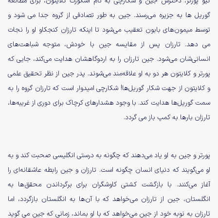
کیو پورتر، دخترش جین و شکارچی به نام اسکورت کلایتون، برای مطالعه
گوریل ها به جزیره می‌رسند. جین به طور تصادفی از گروه جدا می شود و
توسط میمون‌های بابون تعقیب می‌شود تا اینکه تارزان کنجکاو او را نجات
می دهد. تارزان پس از مقایسه جین با خودش، متوجه شباهت‌های
انسانی‌شان می‌شود. جین تارزان را به اردوگاهشان هدایت می‌کند، جایی که
پورتر و کلایتون هر دو به او علاقه‌مند می‌شوند. پدر جین از نظر تحقیق علمی
و کلایتون از جهت شکار گوریل‌ها! شکارچی امیدوار است که تارزان گروه را به
سمت گوریل‌ها هدایت کند. با وجود هشدارهای کرچاک برای دوری از غریبه‌ها،
تارزان بارها به کمپ باز می گردد.
پورتر و جین به او یاد می‌دهند که چگونه به درستی انگلیسی صحبت کند و به
او می‌گویند که دنیای انسان چگونه است. تارزان و جین رابطه عاشقانه‌ای را
آغاز می‌کنند. با بازگشت کشتی کاوشگران برای برگرداندن محقق‌ها به
انگلستان، جین از تارزان می‌خواهد که با آن‌ها به انگلستان بازگردد، اما
تارزان به نوبه خود از جین می‌خواهد که با او بماند، زمانی که جین می گوید