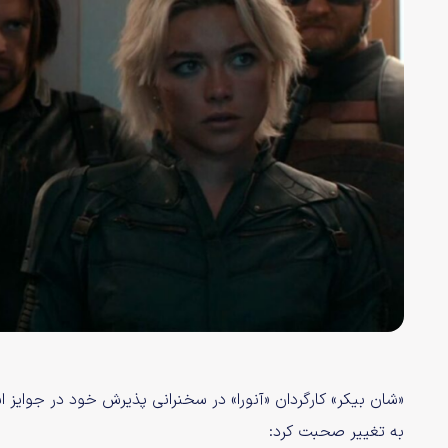
«شان بیکر» کارگردان «آنورا» در سخنرانی پذیرش خود در جوایز
به تغییر صحبت کرد: