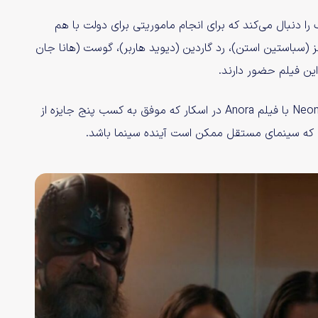
یرمتعارف را دنبال می‌کند که برای انجام ماموریتی برای دولت با هم
 (سباستین استن)، رد گاردین (دیوید هاربر)، گوست (هانا جان
این فیلم حضور دارند.
اظهارات پیو درباره نسخه مستقل مارول پس از پیروزی کمپانی Neon با فیلم Anora در اسکار که موفق به کسب پنج جایزه از
 که سینمای مستقل ممکن است آینده سینما باشد.