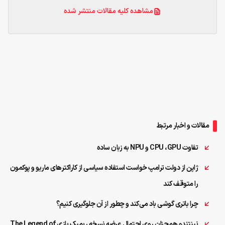
مشاهده کلیه مقالات منتشر شده
مقالات و اخبار مرتبط
تفاوت CPU ،GPU و NPU به زبان ساده
ژاپن از دولت ترامپ خواست استفاده سیاسی از کاراکترهای ماریو و پوکمون
را متوقف کند
چرا باتری گوشی باد می‌کند و چطور از آن جلوگیری کنیم؟
نینتندو همچنان روی احتمال عرضه نسخه ریمیک بازی The Legend of