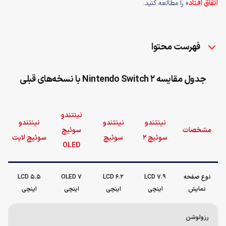
اتفاق افتاد
» را مطالعه کنید.
فهرست محتوا
جدول مقایسه Nintendo Switch 2 با نسخه‌های قبلی
نینتندو
نینتندو
نینتندو
نینتندو
مشخصات
سوئیچ
سوئیچ 2
سوئیچ
سوئیچ لایت
OLED
نوع صفحه
LCD 7.9
LCD 6.2
OLED 7
LCD 5.5
نمایش
اینچی
اینچی
اینچی
اینچی
رزولوشن