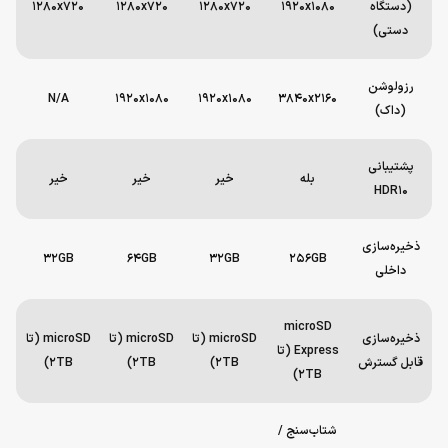
(دستگاه
1920x1080
1280x720
1280x720
1280x720
دستی)
رزولوشن
N/A
1920x1080
1920x1080
3840x2160
(داک)
پشتیبانی
بله
خیر
خیر
خیر
HDR10
ذخیره‌سازی
32GB
64GB
32GB
256GB
داخلی
microSD
ذخیره‌سازی
microSD (تا
microSD (تا
microSD (تا
Express (تا
قابل گسترش
2TB)
2TB)
2TB)
2TB)
شتاب‌سنج /