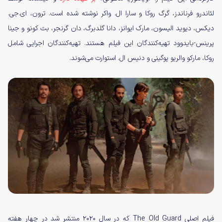
لئاندرو فرناندز، گرگ روکا و سارا ال. واکر نوشته شده است. ترون، ای.جی.
دیکس، دیوید الیسون، مارک ایوانز، دانا گلدبرگ، دان گرنجر، بث کونو و جینا
پرینس-بایدوود تهیه‌کنندگان این فیلم هستند. تهیه‌کنندگان اجرایی شامل
روکا، مارکو والریو پوگینی و دنیس ال. استوارت می‌شوند.
فیلم اصلی The Old Guard که در سال ۲۰۲۰ منتشر شد در چهار هفته