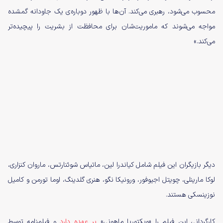
محسوب می‌شود، رهبری می‌کند. آن‌ها با ظهور دوباره‌ی یک جاودانه گمشده
مواجه می‌شوند که ماموریت‌شان برای محافظت از بشریت را پیچیده‌تر
می‌کند.»
دیگر بازیگران این فیلم شامل کیاندرا لین، ماتیاس شوئنارتس، ماروان کنزاری،
لوکا مارینلی، چویتل اجیوفور، ورونیکا نگو، هنری گلدینگ، اوما تورمن و کامیل
نوزینسکی هستند.
کارگردانی این فیلم را «ویکتوریا ماهونی»
بر عهده دارد
و فیلمنامه توسط