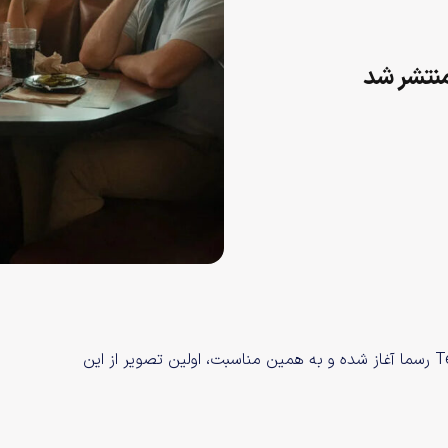
اپل رسما تایید کرد که فیلم‌برداری فصل چهارم سریال Ted Lasso رسما آغاز شده و به همین مناسبت، اولین تصویر از این