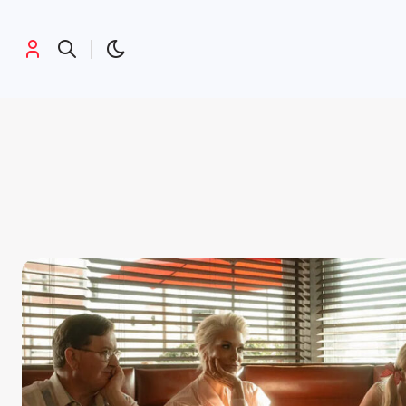
پرطرفدارها:
جی تی ای
کریستوفر نولان
مرد عنکبوتی