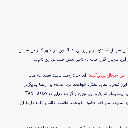
این سریال کمدی-درام ورزشی هم‌اکنون در شهر کانزاس سیتی
این سریال قرار است در شهر لندن فیلم‌برداری شود.
ن سریال برمی‌گردد
، اما حالا رسما تایید شده که هانا
ین فصل ایفای نقش خواهند کرد. علاوه بر آن‌ها بازیگران
جدیدی همچون تانیا رینولدز، جود مک، فی مارسی، رکس هِیس، ایسلینگ شارکی، اَبی هِرن و گرنت فیلی به Ted Lasso
ری لسو»، پسر تد، حضور خواهند داشت. نقش بقیه بازیگران