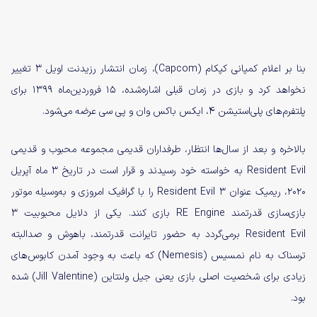
بنا بر اعلام کمپانی کپکام (Capcom)، زمان انتشار رزیدنت اویل 3 تغییر
نخواهد کرد و بازی در زمان قبلی اشاره‌شده، 15 فروردین‌ماه 1399 برای
پلتفرم‌های پلی‌استیشن 4، ایکس باکس وان و پی سی عرضه می‌شود.
بالاخره و بعد از سال‌ها انتظار، طرفداران قدیمی مجموعه محبوب و قدیمی
Resident Evil به خواسته خود رسیدند و قرار است در تاریخ 3 ماه آپریل
2020، ریمیک عنوان 3 Resident Evil را با گرافیک امروزی و به‌وسیله موتور
بازی‌سازی قدرتمند RE Engine بازی کنند. یکی از دلایل محبوبیت 3
Resident Evil برمی‌گردد به حضور تایرانت قدرتمند، باهوش و صدالبته
ترسناک به نام نمسیس (Nemesis) که باعث به وجود آمدن کابوس‌های
زیادی برای شخصیت اصلی بازی یعنی جیل ولنتاین (Jill Valentine) شده
بود.