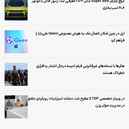
دوج چارجر Super Bee مدل ۲۰۲۶ معرفی شد؛ زنبور قاتل با موتور
۶۰۸ اسب‌بخاری
اپل در چین امکان اتصال مک به هوش مصنوعی Qwen علی‌بابا را
فراهم کرد
هکرها با نسخه‌های غیرقانونی فیلم ادیسه درحال انتشار بدافزاری
خطرناک هستند
در وبینار تخصصی STEP مطرح شد: «مثلث اسپارتینا»؛ رویکردی جامع
در مدیریت مؤثر وزن