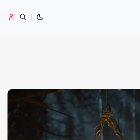
پرطرفدارها:
جی تی ای
کریستوفر نولان
مرد عنکبوتی