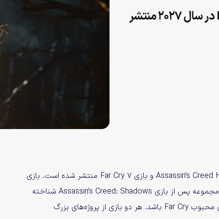
شایعه: Assassin’s Creed Hexe و Far Cry 7 در سال ۲۰۲۷ منتشر
گزارش جدیدی از شرکت یوبیسافت درباره زمان عرضه بازی Assassin’s Creed Hexe و بازی Far Cry 7 منتشر شده است. بازی
Assassin’s Creed Hexe به عنوان جدیدترین نسخه اصلی این مجموعه پس از بازی Assassin’s Creed: Shadows شناخته
می‌شود. بازی Far Cry 7 هم قرار است جدیدترین قسمت از سری محبوب Far Cry باشد. هر دو بازی از پروژه‌های بزرگ