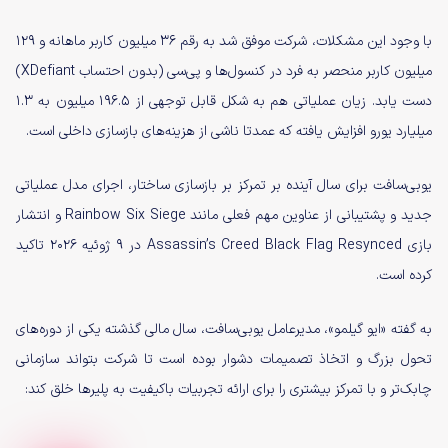
با وجود این مشکلات، شرکت موفق شد به رقم ۳۶ میلیون کاربر ماهانه و ۱۲۹
میلیون کاربر منحصر به فرد در کنسول‌ها و پی‌سی (بدون احتساب XDefiant)
دست یابد. زیان عملیاتی هم به شکل قابل توجهی از ۱۹۶.۵ میلیون به ۱.۳
میلیارد یورو افزایش یافته که عمدتا ناشی از هزینه‌های بازسازی داخلی است.
یوبی‌سافت برای سال آینده بر تمرکز بر بازسازی ساختار، اجرای مدل عملیاتی
جدید و پشتیبانی از عناوین مهم فعلی مانند Rainbow Six Siege و انتشار
بازی Assassin’s Creed Black Flag Resynced در ۹ ژوئیه ۲۰۲۶ تاکید
کرده است.
به گفته «ایو گیلمو»، مدیرعامل یوبی‌سافت، سال مالی گذشته یکی از دوره‌های
تحول بزرگ و اتخاذ تصمیمات دشوار بوده است تا شرکت بتواند سازمانی
چابک‌تر و با تمرکز بیشتری را برای ارائه تجربیات باکیفیت به پلیرها خلق کند: