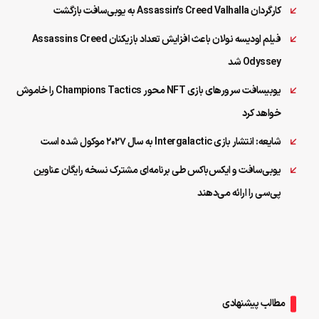
کارگردان Assassin’s Creed Valhalla به یوبی‌سافت بازگشت
فیلم اودیسه نولان باعث افزایش تعداد بازیکنان Assassins Creed
Odyssey شد
یوبیسافت سرورهای بازی NFT محور Champions Tactics را خاموش
خواهد کرد
شایعه: انتشار بازی Intergalactic به سال ۲۰۲۷ موکول شده‌ است
یوبی‌سافت و ایکس‌باکس طی برنامه‌ای‌ مشترک نسخه رایگان عناوین
پی‌سی را ارائه می‌دهند
مطالب پیشنهادی