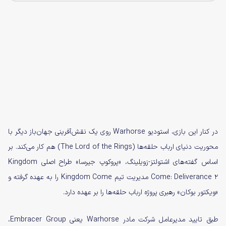
در کنار این بازی، استودیو Warhorse روی یک نقش‌آفرینی جهان‌باز دیگر با
محوریت دنیای ارباب حلقه‌ها (The Lord of the Rings) هم کار می‌کند. بر
اساس گفته‌های اشتولتز-زویلینگ، «پروکوپ جیرسا» طراح اصلی Kingdom
Come: Deliverance 2 مدیریت تیم Kingdom Come را به عهده گرفته و
«ویکتور بوکان» رهبری پروژه ارباب حلقه‌ها را بر عهده دارد.
طبق تایید مدیرعامل شرکت مادر Warhorse یعنی Embracer Group،