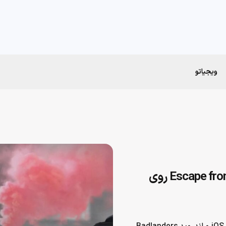
ویجیاتو
Badlanders جاگزینی متفاوت برای Escape from Trakov روی