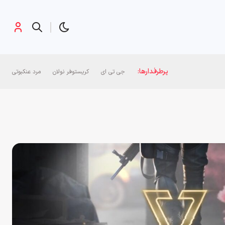
پرطرفدارها:
جی تی ای
کریستوفر نولان
مرد عنکبوتی