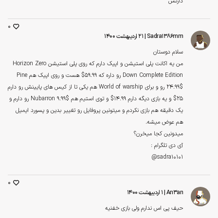
دارنش
0
Sadra1386mm
| ۲۱ اردیبهشت ۱۴۰۰
سلام دوستان
من یه اکانت پلی استیشن و اپیک دارم که روی پلی استیشن Horizon Zero
Down Complete Edition رو داره که ۵۹.۹۹$ هست و روی اپیک هم Pine
24.99$ رو و برای World of warship هم یکی تا از کیس های پایینش رو دارم
۲۵$ و یه بازی دیگه دارم ۱۴.۹۹$ و توی استیم هم Nubarron 9.99$ رو دارم و
یک دقیقه هم بازی نکردم و میتونین پروفایل رو تغییر بدین و پسورد ایمیل
هم عوض میشه.
میدونین کجا میخرن؟
آی دی تلگرام :
sadra10101@
0
An3an
| ۱ اردیبهشت ۱۴۰۰
حیف پی اس ندارم ولی بازی خفنیه