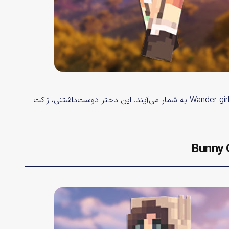
پاپیون آبی بزرگ و موهای قهوه‌ای بافته از عناصر برجسته Wander girl skin به شمار می‌آیند. این دختر دوست‌داشتنی، ژاکت
Bunny G