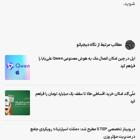
شوید.
مطالب مرتبط از نگاه دیجیاتو
اپل در چین امکان اتصال مک به هوش مصنوعی Qwen علی‌بابا را
فراهم کرد
ملّی‌گلد امکان خرید اقساطی طلا تا سقف یک میلیارد تومان را فراهم
کرد
در وبینار تخصصی STEP مطرح شد: «مثلث اسپارتینا»؛ رویکردی جامع
در مدیریت مؤثر وزن