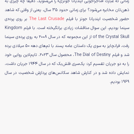
زمانی که عبارت «ماجراجویی ایندیانا جونزی» را می‌شنوید، دقیقاً چه چیزی به
ذهن‌تان مخابره می‌شود؟ برای زمانی حدود 35 سال، یعنی از وقتی که شاهد
حضور شخصیت ایندیانا جونز با فیلم
The Last Crusade
بر روی پرد‌ه‌ی
سینما بودیم، این سوال مناقشات زیادی برانگیخته است. با فیلم Kingdom
of the Crystal Skull از این مجموعه که در سال 2008 به روی پرده‌ی سینما
رفت، فرانچایز به سوی یک داستان عامه پسند با تم‌های دهه 50 میلادی برده
شد و فیلم The Dial of Destiny، محصول سال 2023، تایم‌لاین روایی خود
را به دو جریان تقسیم کرد: یک‌سری فلش‌بک که در سال 1944 جریان داشت،
نمایش داده شد و در کنارش شاهد سکانس‌های پردازش شخصیت در سال
1969 بودیم.