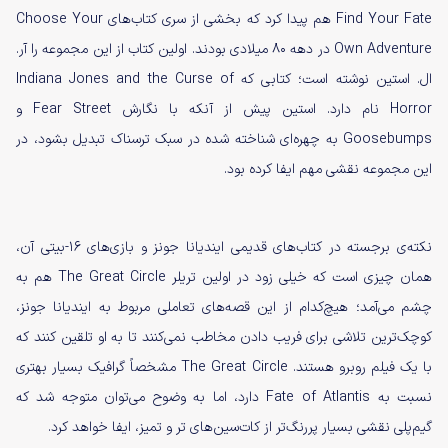
Find Your Fate هم پیدا کرد که بخشی از سری کتاب‌های Choose Your
Own Adventure در دهه 80 میلادی بودند. اولین کتاب از این مجموعه را آر.
ال. استین نوشته است؛ کتابی که Indiana Jones and the Curse of
Horror نام دارد. استین پیش از آنکه با نگارش Fear Street و
Goosebumps به چهره‌ای شناخته شده در سبک ترسناک تبدیل بشود، در
این مجموعه نقشی مهم ایفا کرده بود.
نکته‌ی برجسته در کتاب‌های قدیمی ایندیانا جونز و بازی‌های 16-بیتی آن،
همان چیزی است که خیلی زود در اولین تریلر The Great Circle هم به
چشم می‌آمد؛ هیچ‌کدام از این قصه‌های تعاملی مربوط به ایندیانا جونز،
کوچک‌ترین تلاشی برای فریب دادن مخاطب نمی‌کنند تا به او تلقین کنند که
با یک فیلم روبرو هستند. The Great Circle مشخصاً گرافیک بسیار بهتری
نسبت به Fate of Atlantis دارد، اما به وضوح می‌توان متوجه شد که
گیم‌پلی نقشی بسیار پررنگ‌تر از کات‌سین‌های تر و تمیز، ایفا خواهد کرد.