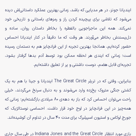
ایندیانا جونز، در هر مدیایی که باشد، زمانی بهترین عملکرد داستانی‌اش دیده
می‌شود که تلاشی برای پیچیده کردن راز و رمزهای باستانی و تاریخی خود
نمی‌کند. همه این ماجراجویی بالفطره را بخاطر داستان روان، ساده و
دل‌پسندش بخاطر می‌آورند. هر وقت که ما دقیقاً در کنار ایندیانا احساس
حضور کرده‌ایم، همانجا بهترین تجربه از این فرانچایز هم به دستمان رسیده
است؛ زمانی که ایندی هر لحظه ممکن بود توسط آدم‌ بدها گرفتار بشود،
تجربه‌ای قابل هضم، دوست داشتنی و پر از تعلیق داشته‌ایم.
بنابراین، وقتی که در تریلر The Great Circle ایندیانا و جینا با هم به یک
کشتی جنگی متروک یخ‌زده وارد می‌شوند و به دنبال سرنخ می‌گردند، خیلی
راحت می‌توان احساس کرد که باز به دهه‌ی 80 میلادی بازگشته‌ایم؛ زمانی که
همه‌چیز در این فرانچایز در اوج خود قرار داشت. احساسی نوستالژیک که
جورج لوکاس و استیون اسپیلبرگ برای مدت 40 سال در تداوم آن کوشیده‌اند.
بازی مورد انتظار Indiana Jones and the Great Circle در طی سال جاری