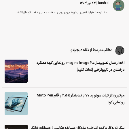
farshid
| ۲۴ تیر ۱۴۰۳
صد درصد قراره تغییر بخوره چون یوبی سافت مدعی دقت تو بازیاشه
مطالب مرتبط از نگاه دیجیاتو
xAI از مدل تصویرساز Imagine Image 2.0 رونمایی کرد؛ عملکرد
درخشان در تایپوگرافی [تماشا کنید]
موتورولا از تبلت موتو پد 70 با نمایشگر 2.5K و قلم Moto Pen
رونمایی کرد
سگ توبه‌کار و گربه اشرافی؛ برندگان مسابقه عکاسی از حیوانات خانگی