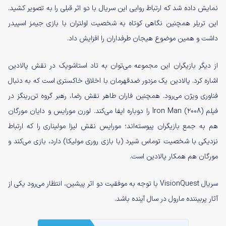
نمایش داده شد که ارتباط روایی این سریال با دو اثر قبلی را به تصویر کشید.
این تریلر همچنین نگاهی کوتاه به شخصیت اولتران با بازی جیمز اسپیدر
داشت و همین موضوع هیجان طرفداران را افزایش داد.
از دیگر بازیگران این مجموعه می‌توان به تاد استاشویک در نقش پالادین
اشاره کرد. پالادین یک مزدور ضدقهرمان با اخلاق خاکستری است که به دنبال
فناوری ویژن می‌رود. همچنین فاران طاهر نقش رضا، رهبر گروه تن‌رینگز در
فیلم Iron Man (۲۰۰۸) را دوباره ایفا می‌کند. لورن مورایس و دایان مورگان
هم به جمع بازیگران پیوسته‌اند؛ مورایس نقش لیزا مولیناری را که ارتباط
نزدیکی با شخصیت توماس شپرد (با بازی روری مولیکا) دارد، بازی می‌کند و
مورگان هم همکار پالادین است.
سریال VisionQuest با توجه به موفقیت دو اثر پیشین، انتظار می‌رود یکی از
آثار پربیننده مارول در سال آینده باشد.