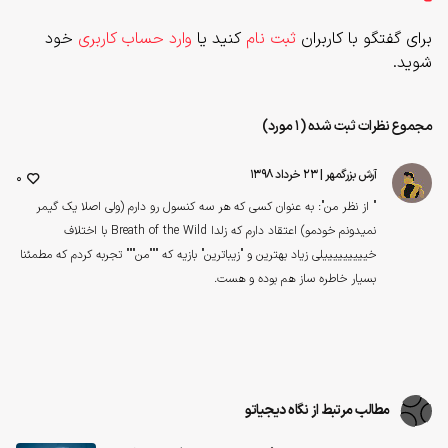
برای گفتگو با کاربران
ثبت نام
کنید یا
وارد حساب کاربری
خود
شوید.
مجموع نظرات ثبت شده (1 مورد)
آرش بزرگمهر
| ۲۳ خرداد ۱۳۹۸
0
" از نظر من": به عنوان کسی که هر سه کنسول رو دارم (ولی اصلا یک گیمر
نمیدونم خودمو) اعتقاد دارم که زلدا Breath of the Wild با اختلاف
خیییییییییلی زیاد بهترین و "زیباترین" بازیه که """من""" تجربه کردم که مطمئنا
بسیار خاطره ساز هم بوده و هست.
مطالب مرتبط از نگاه دیجیاتو