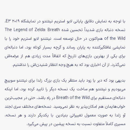
با توجه به نمایش دقایق پایانی لایو استریم نینتندو در نمایشگاه E3 2019،
نسخه دنباله بازی شدیداً تحسین شده The Legend of Zelda: Breath
of the Wild هم‌اکنون در حال توسعه است. نینتندو لایو استریم خود را با
نمایشی غافلگیرکننده به پایان رساند و گرچه بسیار کوتاه بود، اما دنباله‌ای
برای یکی از بهترین بازی‌های تاریخ که اتفاقاً مدت زیادی هم از عرضه‌اش
نمی‌گذرد، از آن اخباری بود که به هیچ وجه انتظار شنیدن‌اش را نداشتیم.
بدیهی بود که دیر یا زود باید منتظر یک بازی بزرگ زلدا برای نینتندو سوییچ
می‌بودیم و نینتندو هم ساخت یک نسخه دیگر را تایید کرده بود، اما اینکه
دنباله‌ای مستقیم برای Breath of the Wild در راه باشد، حتی در عجیب‌ترین
خواب‌هایمان هم امکان‌پذیر به نظر نمی‌رسید. نسخه‌های مختلف سری لجند
آو زلدا به صورت معمول تغییراتی بنیادین با یکدیگر دارند و هر نسخه،
مسیری کاملاً متفاوت نسبت به نسخه پیشین در پیش می‌گیرد.