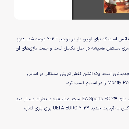
My Time at Sandrock یک عنوان مستقل از شبیه‌سازی و سندباکس است که برای اولین بار در نوامبر ۲۰۲۳ عرضه شد. هنوز
‌های Very Positive در استیم دارد. SteamWorld یک سری مستقل همیشه در حال تکامل است و جفت بازی‌های آن
Robin Hood – Sh به نسبت عنوان جدیدتری است. یک اکشن نقش‌آفرینی مستقل بر اساس
تنها عنوان بودجه کلان ایکس باکس گیم پس برای ژوئن امسال، بازی EA Sports FC 24 است. متاسفانه با نظرات بسیار ضد
و نقیضی از سوی کاربران مواجه شد. با این حال، پست ایکس باکس به آپدیت جدید UEFA EURO 2024 برای بازی اشاره