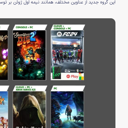
این گروه جدید از عناوین مختلف، همانند نیمه اول ژوئن بر توس