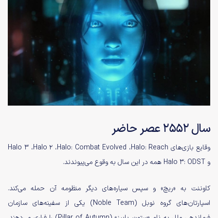
سال ۲۵۵۲ عصر حاضر
وقایع بازی‌های Halo 3 ،Halo 2 ،Halo: Combat Evolved ،Halo: Reach
و Halo 3: ODST همه در این سال به وقوع می‌پیوندند.
کاوننت به «ریچ» و سپس سیاره‌های دیگر منظومه‌ آن حمله می‌کند.
اسپارتان‌های گروه نوبل (Noble Team) یکی از سفینه‌های سازمان
فرماندهی ملل به نام «ستون پاییز» (Pillar of Autumn) را فراری می‌دهند.