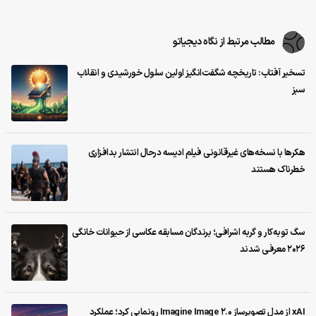
مطالب مرتبط از نگاه دیجیاتو
تسخیر آفتاب: تاریخچه شگفت‌انگیز اولین سلول خورشیدی و انقلاب
سبز
هکرها با نسخه‌های غیرقانونی فیلم ادیسه درحال انتشار بدافزاری
خطرناک هستند
سگ توبه‌کار و گربه اشرافی؛ برندگان مسابقه عکاسی از حیوانات خانگی
۲۰۲۶ معرفی شدند
xAI از مدل تصویرساز Imagine Image 2.0 رونمایی کرد؛ عملکرد