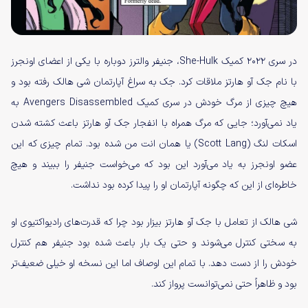
در سری ۲۰۲۲ کمیک She-Hulk، جنیفر والترز دوباره با یکی از اعضای اونجرز
با نام جک آو هارتز ملاقات کرد. جک به سراغ آپارتمان شی هالک رفته بود و
هیچ چیزی از مرگ خودش در سری کمیک Avengers Disassembled به
یاد نمی‌آورد؛ جایی که مرگ همراه با انفجار جک آو هارتز باعث کشته شدن
اسکات لنگ (Scott Lang) یا همان انت من شده بود. تمام چیزی که این
عضو اونجرز به یاد می‌آورد این بود که می‌خواست جنیفر را ببیند و هیچ
خاطره‌ای از این که چگونه آپارتمان او را پیدا کرده بود نداشت.
شی هالک از تعامل با جک آو هارتز بیزار بود چرا که قدرت‌های رادیواکتیوی او
به سختی کنترل می‌شوند و حتی یک بار باعث شده بود جنیفر هم کنترل
خودش را از دست دهد. با تمام این اوصاف اما این نسخه او خیلی ضعیف‌تر
بود و ظاهراً حتی نمی‌توانست پرواز کند.