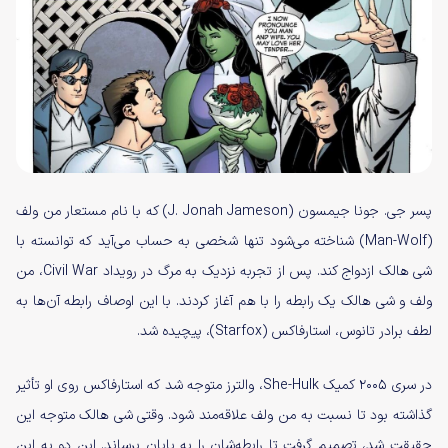
پسر جی. جونا جیمسون (J. Jonah Jameson) که با نام مستعار من ولف
(Man-Wolf) شناخته می‌شود تنها شخصی به حساب می‌آید که توانسته با
شی هالک ازدواج کند. پس از تجربه نزدیک به مرگ در رویداد Civil War، من
ولف و شی هالک یک رابطه را با هم آغاز کردند. با این اوصاف رابطه آن‌ها به
لطف برادر تانوس، استارفاکس (Starfox)، پیچیده شد.
در سری ۲۰۰۵ کمیک She-Hulk، والترز متوجه شد که استارفاکس روی او تأثیر
گذاشته بود تا نسبت به من ولف علاقه‌مند شود. وقتی شی هالک متوجه این
حقیقت شد، تصمیم گرفت تا رابطه‌شان را به پایان برساند. این دو به این