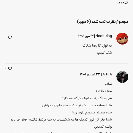
شوید.
مجموع نظرات ثبت شده (6 مورد)
Noob-dog
| ۱۳ مهر ۱۴۰۱
0
به قول آقا رضا شکاک
شک کردم?
0
A-H-A
| ۲۳ شهریور ۱۴۰۱
سلام
مقاله ناقصه
شی هالک یه معشوقه دیگه هم داره؛
فقط معلوم نیست کی نویسنده های مارول میارنش؛
بنده همینو میدونم طرف زنه!
شما فکر کن توی کمیک ها یه شخصیت به بت مرتبط نباشه؛ اصلا اُف داره
واسه کمپانی.