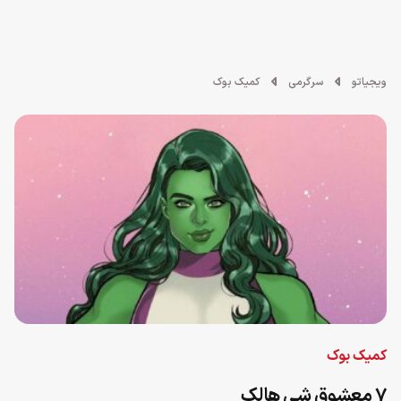
ویجیاتو
سرگرمی
کمیک بوک
کمیک بوک
۷ معشوق شی هالک