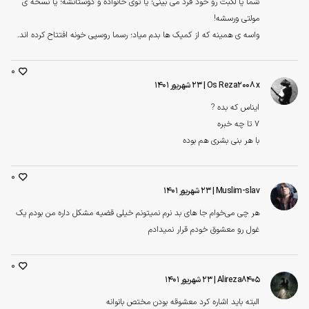
شما یا لگبت رو خود فرد می بینی؛ یا توی خانواده و دوستانشه؛ یا نسخه ی
مولتی ورسشه!
واسه ی همینه که از کمیک ها بدم میاد؛ رسما روسپی خونه افتتاح کرده اند.
0
Os Reza2008 x
| ۲۳ شهریور ۱۴۰۱
ایناس که بده ?
7 تا چه خبره
با هر بنی بشری هم بوده
0
Muslim-slav
| ۲۳ شهریور ۱۴۰۱
هر چی می‌خوام جا های بد نرم نمیتونم خیلی قضیه مشکل داره من بودم یک
غول رو معشوق خودم قرار نمیدادم
0
Alireza8405
| ۲۳ شهریور ۱۴۰۱
البته باید اشاره کرد معشوقه بودن مختص بانوانه