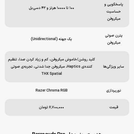
پاسخگویی و
۱۰۰ تا ۱۰۰۰۰ هرتز و ۴۲ دسی‌بل
حساسیت
میکروفن
پترن صوتی
یک جهته (Unidirectional)
میکروفن
کلید روشن/خاموش میکروفن، کم و زیاد کردن صدا، تنظیم
سایر ویژگی‌ها
کننده‌ی Haptics، میکروفن جدا شدنی، تجربه‌ی صوتی
THX Spatial
نورپردازی
Razer Chroma RGB
قیمت
۶,۷۰۰,۰۰۰ تومان