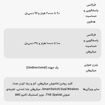
فرکانس
پاسخگویی و
۲۰ تا ۲۰۰۰۰ هرتز و ۹۶ دسی‌بل
حساسیت
هدفون
فرکانس
پاسخگویی و
۱۰۰ تا ۱۰۰۰۰ هرتز و ۳۸ دسی‌بل
حساسیت
میکروفن
پترن صوتی
یک جهته (Unidirectional)
میکروفن
کلید روشن/خاموش میکروفن، کم و زیاد کردن صدا،
سایر ویژگی‌ها
SmartSwitch Dual Wireless، میکروفن جدا شدنی، تجربه‌ی
صوتی THX Spatial، نویز کنسلینگ اکتیو ANC