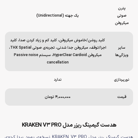
پترن
صوتی
یک جهته (Unidirectional)
میکروفن
کلید روشن/خاموش میکروفن، کلید کم و زیاد کردن صدا، کلید
سایر
اجرا/توقف، میکروفن جدا شدنی، تجربه‌ی صوتی THX Spatial،
ویژگی‌ها
میکروفن HyperClear Cardioid، سیستم Passive noise
cancellation
نورپردازی
ندارد
قیمت
۴,۰۰۰,۰۰۰ تومان
هدست گیمینگ ریزر مدل KRAKEN V3 PRO
هدست گیمینگ ریزر مدل KRAKEN V3 PRO نسخه‌ی بهبود پیدا کرده‌ی