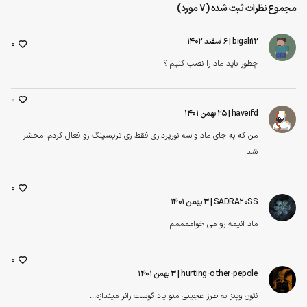
مجموع نظرات ثبت شده (7 مورد)
bigali12
| ۶ اسفند ۱۴۰۲
0
چطور باید ماد را نصب کنیم ؟
0
haveifd
| ۲۵ بهمن ۱۴۰۱
من که به جای ماد واسه نورپردازی فقط ری تریسینگ رو فعال کردم، محشر
شد
0
SADRA20SS
| ۳ بهمن ۱۴۰۱
ماد انیمه رو می خواممممم
0
hurting-other-pepole
| ۳ بهمن ۱۴۰۱
نئون وپنز به طرز عجیبی منو یاد گوست رانر میندازه...