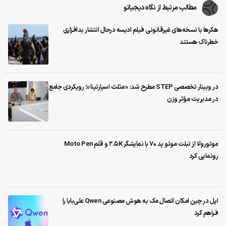
مطالب مرتبط از نگاه دیجیاتو
هکرها با نسخه‌های غیرقانونی فیلم ادیسه درحال انتشار بدافزاری
خطرناک هستند
در وبینار تخصصی STEP مطرح شد: «مثلث اسپارتینا»؛ رویکردی جامع
در مدیریت مؤثر وزن
موتورولا از تبلت موتو پد 70 با نمایشگر 2.5K و قلم Moto Pen
رونمایی کرد
اپل در چین امکان اتصال مک به هوش مصنوعی Qwen علی‌بابا را
فراهم کرد