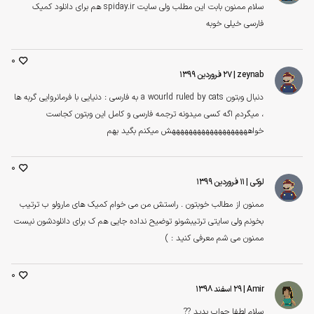
سلام ممنون بابت این مطلب ولی سایت spiday.ir هم برای دانلود کمیک
فارسی خیلی خوبه
0
zeynab
| ۲۷ فروردین ۱۳۹۹
دنبال وبتون a wourld ruled by cats به فارسی : دنیایی با فرمانروایی گربه ها
، میگردم اگه کسی میدونه ترجمه فارسی و کامل این وبتون کجاست
خواهههههههههههههههههههش میکنم بگید بهم
0
لوکی
| ۱۱ فروردین ۱۳۹۹
ممنون از مطالب خوبتون . راستش من می خوام کمیک های مارولو ب ترتیب
بخونم ولی سایتی ترتیبشونو توضیح نداده جایی هم ک برای دانلودشون نیست
ممنون می شم معرفی کنید : )
0
Amir
| ۲۹ اسفند ۱۳۹۸
سلام لطفا جواب بدید ??