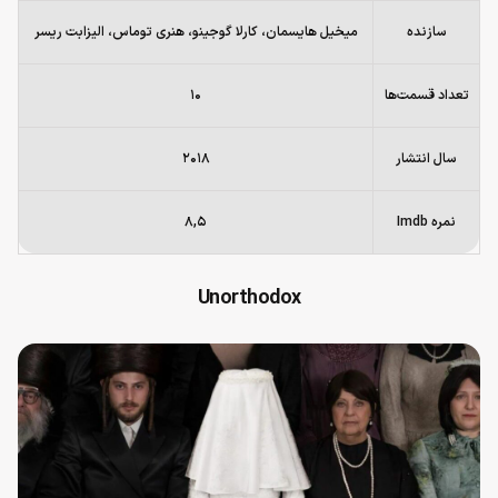
سازنده
میخیل هایسمان، کارلا گوجینو، هنری توماس، الیزابت ریسر
تعداد قسمت‌ها
۱۰
سال انتشار
۲۰۱۸
نمره Imdb
۸,۵
Unorthodox