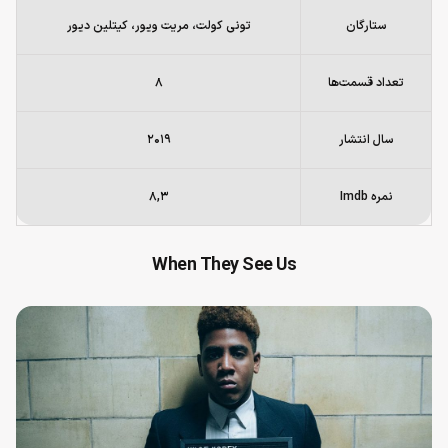
ستارگان
تونی کولت، مریت ویور، کیتلین دیور
تعداد قسمت‌ها
۸
سال انتشار
۲۰۱۹
نمره Imdb
۸,۳
When They See Us