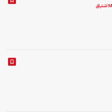
لارنس فیشبرن برای نقش‌آفرینی پروفسور ایکس در MCU اشتیاق