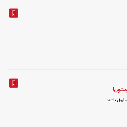
یمشون!
 مارول باشند