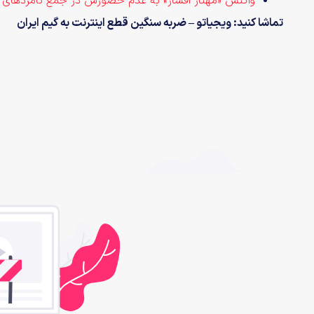
واکنش «مهناز افشار» به عدم حضورش در جمع نامزدهای 
تماشا کنید: ویجیاتو – ضربه سنگین قطع اینترنت به گیم ایران