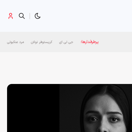
پرطرفدارها:
جی تی ای
کریستوفر نولان
مرد عنکبوتی