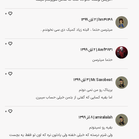
0
hm41148
| ۲ آبان ۱۳۹۹
میترسن حتما ، البته زیاد کمیک دی سی نخوندم .
0
Aref3831
| ۲ آبان ۱۳۹۹
حتما میترسن
0
Mr. Saxobeat
| ۳ آبان ۱۳۹۹
بریناک رو من نمی دونم
اما بقیه کسایی که گفتی از بتمن خیلی حساب میبرن.
0
amiralialah
| ۸ آذر ۱۳۹۹
بقیه رو نمیدونم
ولی شزم درسته که خیلی خفنه ولی یادتون نره که اون تو فقط یه بچست