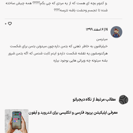
.و کدوم بچه ای هست که از یه مردی که چی بگم؟؟؟؟؟ همه چیش ساخته
شده تا تجسم وحشت باشه نترسه؟؟؟؟
0
N
| ۶ اسفند ۱۳۹۹
میترسن
خیلیاشون به خاطر ذهنی که بتمن داره.چون میدونن بتمن برای شکست
هرکدومشون یه نقشه شکست داره.و اینم ثابت شدس که اگه بتمن شرور
بشه میتونه چه ویرانی هایی بوجود بیاره
مطالب مرتبط از نگاه دیجیاتو
معرفی اپلیکیشن‌ پریود فارسی و انگلیسی برای اندروید و آیفون