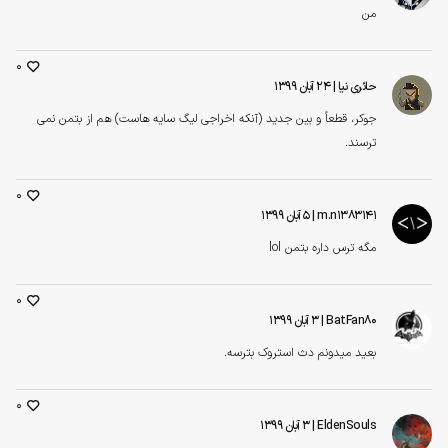
من
0
حائری نیا
| ۲۴ آبان ۱۳۹۹
جوکر، قطعاً و بین جدید (آنکه اخراجی لیگ سایه هاست) هم از بتمن نمی
ترسند.
0
m.n1383141
| ۵ آبان ۱۳۹۹
مگه ترس داره بتمن lol
0
BatFan80
| ۳ آبان ۱۳۹۹
بعید میدونم دث استروک بترسه.
0
EldenSouls
| ۳ آبان ۱۳۹۹