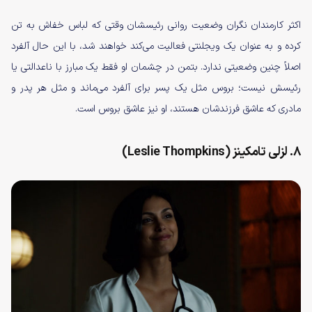
اکثر کارمندان نگران وضعیت روانی رئیسشان وقتی که لباس خفاش به تن
کرده و به عنوان یک ویجلنتی فعالیت می‌کند خواهند شد، با این حال آلفرد
اصلاً چنین وضعیتی ندارد. بتمن در چشمان او فقط یک مبارز با ناعدالتی یا
رئیسش نیست؛ بروس مثل یک پسر برای آلفرد می‌ماند و مثل هر پدر و
مادری که عاشق فرزندشان هستند، او نیز عاشق بروس است.
۸. لزلی تامکینز (Leslie Thompkins)