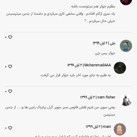
بنظرم جوکر هم میتونست باشه .
یاد سری آرکام افتادم . وقتی مخفی کاری میکردی و دشمنا از بتمن میترسیدن
خیلی حال میکردم . ?
0
علی
| ۲ آبان ۱۳۹۹
جوکر پس چی
MohammadAAA
| ۲ آبان ۱۳۹۹
0
به نظرم به جای مورد آخر باید جوکر قرار می گرفت.
0
sam-fisher
| ۲ آبان ۱۳۹۹
یعنی سوپر من شزم فلش فانوس سبر سوپر گرل برانیاک رابین ها و..... از بتمن
میترسن
mani
| ۲ آبان ۱۳۹۹
0
اخریش نوشته خانواده کنت که شامل سوپرمنم میشه