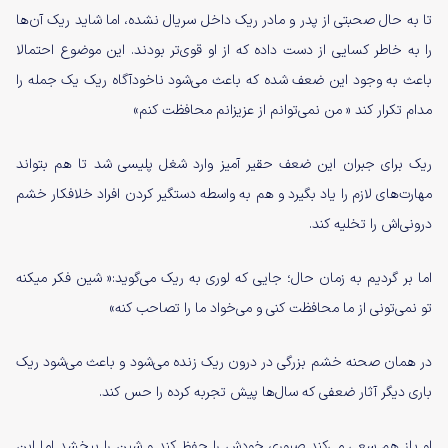
تا به حال صحبتی از پدر و مادر ریک داخل سریال نشده، اما شاید ریک آن‌ها
را به خاطر کسایی از دست داده که از او قوی‌تر بودند. این موضوع احتمالا
باعث به وجود این ضعف شده که باعث می‌شود ناخودآگاه ریک یک جمله را
مدام تکرار کند « من نمی‌توانم از عزیزانم محافظت کنم»
ریک برای جبران این ضعف حقیر آمیز وارد شغل پلیسی شد تا هم بتواند
مهارت‌های لازم را یاد بگیرد و هم به واسطه دستگیر کردن افراد خلافکار خشم
درونی‌اش را تخلیه کند.
اما بر گردیم به زمان حال؛ جایی که لوری به ریک می‌گوید:« شین فکر میکنه
تو نمی‌تونی از ما محافظت کنی و می‌خواد ما را تصاحب کنه»
در همان صحنه خشم بزرگی در درون ریک زنده می‌شود و باعث می‌شود ریک
باری دیگر آثار ضعفی که سال‌ها پیش تجربه کرده را حس کند.
او باز هم سعی می‌کند صبوری خودش را حفظ کند و شین را ببخشد اما این