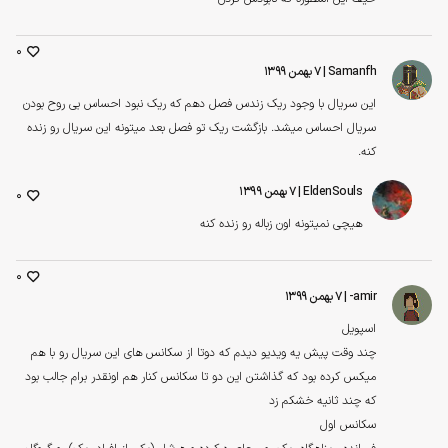
0
Samanfh
| ۷ بهمن ۱۳۹۹
این سریال با وجود ریک زندس فصل دهم که ریک نبود احساس بی روح بودن
سریال احساس میشد. بازگشت ریک تو فصل بعد میتونه این سریال رو زنده
کنه.
EldenSouls
| ۷ بهمن ۱۳۹۹
0
هیچی نمیتونه اون زباله رو زنده کنه
0
amir-
| ۷ بهمن ۱۳۹۹
اسپویل
چند وقت پیش یه ویدیو دیدم که دوتا از سکانس های این سریال رو با هم
میکس کرده بود که گذاشتن این دو تا سکانس کنار هم اونقدر برام جالب بود
که چند ثانیه خشکم زد
سکانس اول