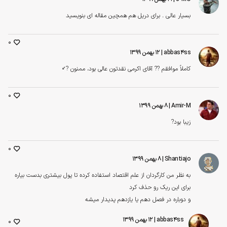
بسيار عالى . برای دريل هم همچین مقاله ای بنویسید
0
abbas4ss
| ۱۲ بهمن ۱۳۹۹
کاملاً موافقم ?? آقای اکرمی نقدتون عالی بود، ممنون‌ ?‍♂️
0
Amir-M
| ۸ بهمن ۱۳۹۹
زیبا بود?
0
Shantiajo
| ۸ بهمن ۱۳۹۹
به نظر من کارگردان از علم اقتصاد استفاده کرده تا پول بیشتری بدست بیاره
برای این ریک رو حذف کرد
و دوباره در فصل دهم یا یازدهم پدیدار میشه
abbas4ss
| ۱۲ بهمن ۱۳۹۹
0