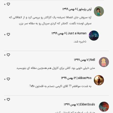
0
آرش پارساپور
| ۸ بهمن ۱۳۹۹
آره سروش جان انصافا نمیشه یک کاراکتر رو بررسی کرد و از اتفاقاتی که
سرش اومده نگفت. کاملتر که کردی سریال رو به مقاله سر بزن.
Just a Human
| ۸ بهمن ۱۳۹۹
0
ذخیره شد.
0
Nell
| ۷ بهمن ۱۳۹۹
متن خیلی خوبی بود کاش برای کارول هم همچین مقاله ای بنویسید
abbas4ss
| ۱۲ بهمن ۱۳۹۹
0
به شدت موافقم ?? آقای اکرمی دستم به قلمتون ✍?
0
EldenSouls
| ۷ بهمن ۱۳۹۹
حیف این اسطوره که نابودش کردن