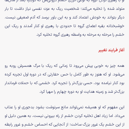
او با رهبری کردن گروه به نوعی انرژی خشم درونی‌اش که دوباره بعد از سال‌ها
متولد شده را تخلیه می‌کند؛ شخصیت ریک به عزت نفسی نیاز داشت تا بار
دیگر بتواند به خودش اعتماد کند و به این باور برسد که آدم ضعیفی نیست.
خوشبختانه بقیه اعضای گروه تا حدودی با رهبری او کنار آمدند و ریک این
خشم را مرحله به مرحله به واسطه رهبری گروه تخلیه کرد.
آغاز فرایند تغییر
همه چیز به خوبی پیش می‌رود تا زمانی که ریک با مرگ همسرش روبه رو
می‌شود. او که هنوز به طور کامل با حس حقارتی که در دوره اول تجربه کرده
بود کنار نیامده بود، حسی بزرگ‌تر را تجربه کرد. خشمی که با حملات فرماندار
بزرگ‌تر شد و زمینه هدایت او به دوره چهارم را مهیا کرد.
این مفهوم که او همیشه نمی‌تواند مانع سرنوشت بشود بدجوری او را عذاب
می‌داد. اما زیاد اهل تخلیه کردن خشم از راه بیرونی نیست، به همین دلیل او
از این خشم یک غرور بزرگ ساخت؛ از آنجایی که احساس خشم و غرور رابطه